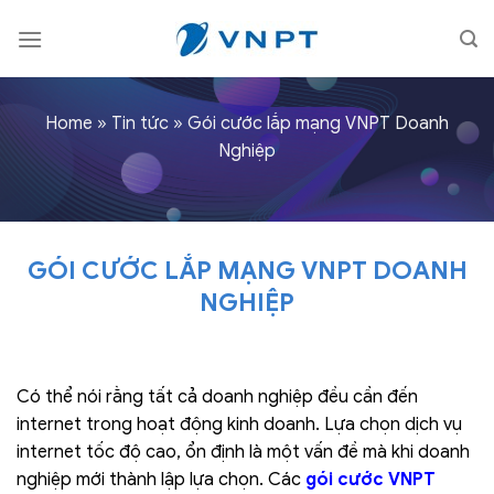
Skip
to
content
Home
»
Tin tức
»
Gói cước lắp mạng VNPT Doanh
Nghiệp
GÓI CƯỚC LẮP MẠNG VNPT DOANH
NGHIỆP
Có thể nói rằng tất cả doanh nghiệp đều cần đến
internet trong hoạt động kinh doanh. Lựa chọn dịch vụ
internet tốc độ cao, ổn định là một vấn đề mà khi doanh
nghiệp mới thành lập lựa chọn. Các
gói cước VNPT