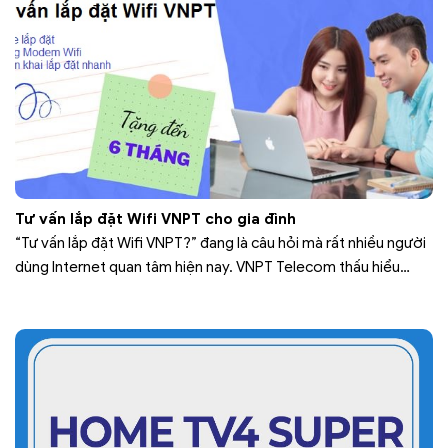
Tư vấn lắp đặt Wifi VNPT cho gia đình
“Tư vấn lắp đặt Wifi VNPT?” đang là câu hỏi mà rất nhiều người
dùng Internet quan tâm hiện nay. VNPT Telecom thấu hiểu
mong muốn thiết thực này và giới thiệu 3 tới quý khách hàng là
cá nhân, hộ gia đình các gói cước lắp đặt wifi vnpt giá rẻ với
mức giá…