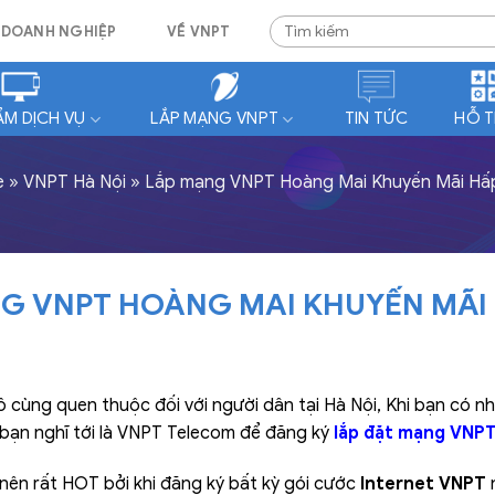
DOANH NGHIỆP
VỀ VNPT
ẨM DỊCH VỤ
LẮP MẠNG VNPT
TIN TỨC
HỖ 
e
»
VNPT Hà Nội
»
Lắp mạng VNPT Hoàng Mai Khuyến Mãi Hấ
G VNPT HOÀNG MAI KHUYẾN MÃI
 cùng quen thuộc đối với người dân tại Hà Nội, Khi bạn có nh
ên bạn nghĩ tới là VNPT Telecom để đăng ký
lắp đặt mạng VNP
nên rất HOT bởi khi đăng ký bất kỳ gói cước
Internet VNPT