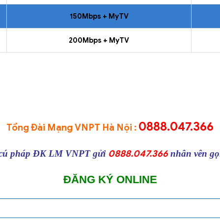
150Mbps + MyTV
200Mbps + MyTV
0888.047.366
Tổng Đài Mạng VNPT Hà Nội :
0888.047.366
o cú pháp ĐK LM VNPT gửi
nhân vên gọi
ĐĂNG KÝ ONLINE