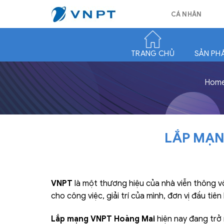
Skip
CÁ NHÂN
to
content
TRANG CHỦ
SẢN PH
Hom
LẮP MẠN
VNPT
là một thương hiệu của nhà viễn thông vô
cho công việc, giải trí của mình, đơn vị đầu ti
Lắp mạng VNPT Hoàng Mai
hiện nay đang trở 