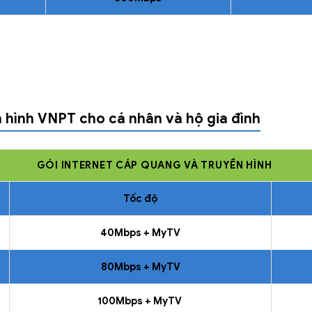
 hình VNPT cho cá nhân và hộ gia đình
GÓI INTERNET CÁP QUANG VÀ TRUYỀN HÌNH
Tốc độ
40Mbps + MyTV
80Mbps + MyTV
100Mbps + MyTV