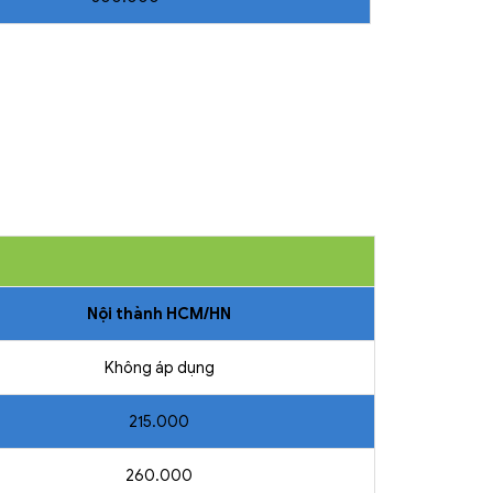
Nội thành HCM/HN
Không áp dụng
215.000
260.000