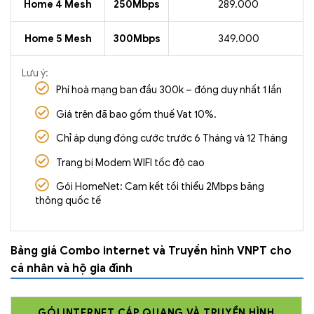
Home 4 Mesh
250Mbps
289.000
Home 5 Mesh
300Mbps
349.000
Lưu ý:
Phí hoà mạng ban đầu 300k – đóng duy nhất 1 lần
Giá trên đã bao gồm thuế Vat 10%.
Chỉ áp dụng đóng cước trước 6 Tháng và 12 Tháng
Trang bị Modem WIFI tốc độ cao
Gói HomeNet: Cam kết tối thiểu 2Mbps băng
thông quốc tế
Bảng giá Combo internet và Truyền hình VNPT cho
cá nhân và hộ gia đình
GÓI INTERNET CÁP QUANG VÀ TRUYỀN HÌNH