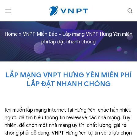
Skip
to
content
Home
»
VNPT Miền Bắc
»
Lắp mạng VNPT Hưng Yên miên
phí lắp đặt nhanh chóng
LẮP MẠNG VNPT HƯNG YÊN MIÊN PHÍ
LẮP ĐẶT NHANH CHÓNG
Khi muốn lắp mạng internet tại Hưng Yên, chắc hẳn nhiều
người đã tìm hiểu thông tin review về các nhà mạng. Tuy
nhiên, để chọn một nhà mạng uy tín, chất lượng, giá rẻ
không phải dễ dàng. VNPT Hưng Yên tự tin sẽ là lựa chọn