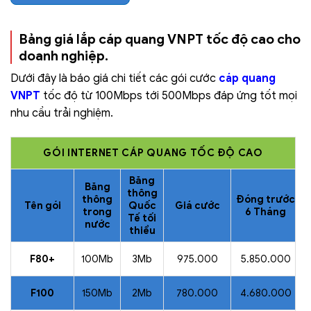
Bảng giá lắp cáp quang VNPT tốc độ cao cho
doanh nghiệp.
Dưới đây là báo giá chi tiết các gói cước
cáp quang
VNPT
tốc độ từ 100Mbps tới 500Mbps đáp ứng tốt mọi
nhu cầu trải nghiệm.
GÓI INTERNET CÁP QUANG TỐC ĐỘ CAO
Băng
Băng
thông
thông
Đóng trước
Tên gói
Quốc
Giá cước
trong
6 Tháng
Tế tối
nước
thiểu
F80+
100Mb
3Mb
975.000
5.850.000
F100
150Mb
2Mb
780.000
4.680.000