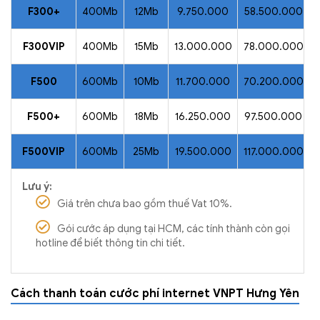
F300+
400Mb
12Mb
9.750.000
58.500.000
F300VIP
400Mb
15Mb
13.000.000
78.000.000
F500
600Mb
10Mb
11.700.000
70.200.000
F500+
600Mb
18Mb
16.250.000
97.500.000
F500VIP
600Mb
25Mb
19.500.000
117.000.000
Lưu ý:
Giá trên chưa bao gồm thuế Vat 10%.
Gói cước áp dụng tại HCM, các tính thành còn gọi
hotline để biết thông tin chi tiết.
Cách thanh toán cước phí internet VNPT Hưng Yên