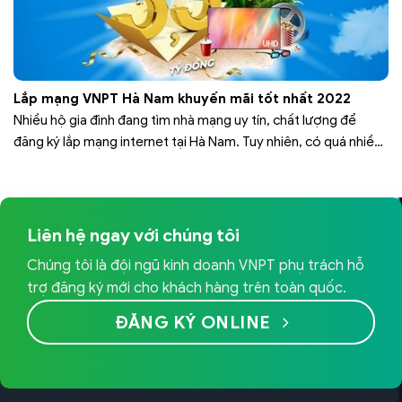
Lắp mạng VNPT Hà Nam khuyến mãi tốt nhất 2022
Nhiều hộ gia đình đang tìm nhà mạng uy tín, chất lượng để
đăng ký lắp mạng internet tại Hà Nam. Tuy nhiên, có quá nhiều
sự lựa chọn khiến không ít người bối rối, không biết nên chọn
nhà mạng nào. Hãy chọn lắp mạng VNPT Hà Nam để nhận được
ưu đãi và…
Liên hệ ngay với chúng tôi
Chúng tôi là đội ngũ kinh doanh VNPT phụ trách hỗ
trợ đăng ký mới cho khách hàng trên toàn quốc.
ĐĂNG KÝ ONLINE