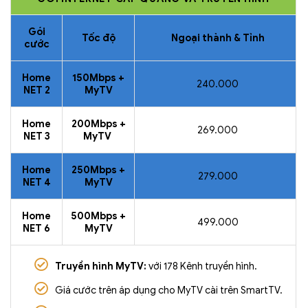
Gói
Tốc độ
Ngoại thành & Tỉnh
cước
Home
150Mbps +
240.000
NET 2
MyTV
Home
200Mbps +
269.000
NET 3
MyTV
Home
250Mbps +
279.000
NET 4
MyTV
Home
500Mbps +
499.000
NET 6
MyTV
Truyền hình MyTV:
với 178 Kênh truyền hình.
Giá cước trên áp dụng cho MyTV cài trên SmartTV.