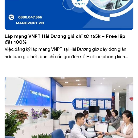
Lắp mạng VNPT Hải Dương giá chỉ từ 165k – Free lắp
đặt 100%
Việc đăng ký lắp mạng VNPT tại Hải Dương giờ đây đơn giản
hơn bao giờ hết, bạn chỉ cần gọi đến số Hotline phòng kinh
doanh VNPT Hải Dương qua đầu số 0888.047.366 để được hỗ
trợ.Với khách hàng đăng ký lắp mạng VNPT Hải Dương sẽ được
nhân ngay khuyến mãi khủng như:…