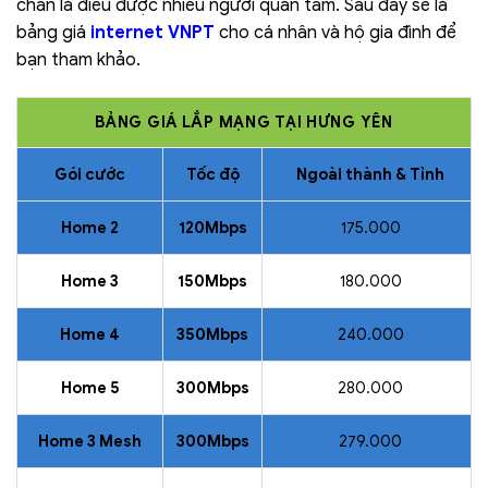
chắn là điều được nhiều người quan tâm. Sau đây sẽ là
bảng giá
internet VNPT
cho cá nhân và hộ gia đình để
bạn tham khảo.
BẢNG GIÁ LẮP MẠNG TẠI HƯNG YÊN
Gói cước
Tốc độ
Ngoài thành & Tỉnh
Home 2
120Mbps
175.000
Home 3
150Mbps
180.000
Home 4
350Mbps
240.000
Home 5
300Mbps
280.000
Home 3 Mesh
300Mbps
279.000