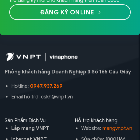
trợ đăng ký mới cho khách hàng trên toàn quốc.
ĐĂNG KÝ ONLINE
Phòng khách hàng Doanh Nghiệp 3 Số 165 Cầu Giấy
Hotline:
0947.937.269
Email hỗ trợ: cskh@vnpt.vn
Sản Phẩm Dịch Vụ
Hỗ trợ khách hàng
Lắp mạng VNPT
Website:
mangvnpt.vn
Internet VNPT
Sửa chữa: 18001166