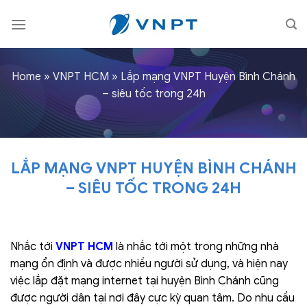
Skip
to
content
Home
»
VNPT HCM
»
Lắp mạng VNPT Huyện Bình Chánh
– siêu tốc trong 24h
LẮP MẠNG VNPT HUYỆN BÌNH CHÁNH
– SIÊU TỐC TRONG 24H
Nhắc tới
VNPT HCM
là nhắc tới một trong những nhà
mạng ổn định và được nhiều người sử dụng, và hiện nay
việc lắp đặt mạng internet tại huyện Bình Chánh cũng
được người dân tại nơi đây cực kỳ quan tâm. Do nhu cầu