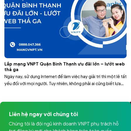
Lắp mạng VNPT Quận Bình Thạnh ưu đãi lớn – lướt web
thả ga
Ngày nay, sử dụng Internet để làm việc hay giải trí thì một lẽ tất
yếu đối với mọi người. Tuy nhiên, không phải ai cũng biết lựa
chọn, đăng ký sử dụng mạng phù hợp với túi tiền của mình. Bạn
đã lựa chọn được nhà mạng nào để có thể sử dụng tốt…
Liên hệ ngay với chúng tôi
Chúng tôi là đội ngũ kinh doanh VNPT phụ trách hỗ