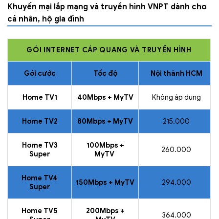
Khuyến mại lắp mạng và truyền hình VNPT dành cho
cá nhân, hộ gia đình
GÓI INTERNET CÁP QUANG VÀ TRUYỀN HÌNH
Gói cước
Tốc độ
Nội thành HCM
Home TV1
40Mbps + MyTV
Không áp dụng
Home TV2
80Mbps + MyTV
215.000
Home TV3
100Mbps +
260.000
Super
MyTV
Home TV4
150Mbps + MyTV
294.000
Super
Home TV5
200Mbps +
364.000