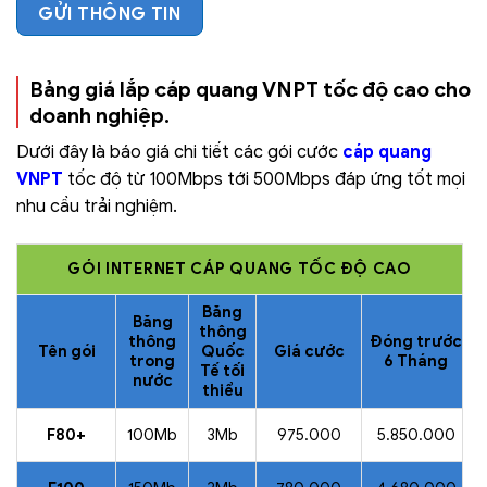
Bảng giá lắp cáp quang VNPT tốc độ cao cho
doanh nghiệp.
Dưới đây là báo giá chi tiết các gói cước
cáp quang
VNPT
tốc độ từ 100Mbps tới 500Mbps đáp ứng tốt mọi
nhu cầu trải nghiệm.
GÓI INTERNET CÁP QUANG TỐC ĐỘ CAO
Băng
Băng
thông
thông
Đóng trước
Tên gói
Quốc
Giá cước
trong
6 Tháng
Tế tối
nước
thiểu
F80+
100Mb
3Mb
975.000
5.850.000