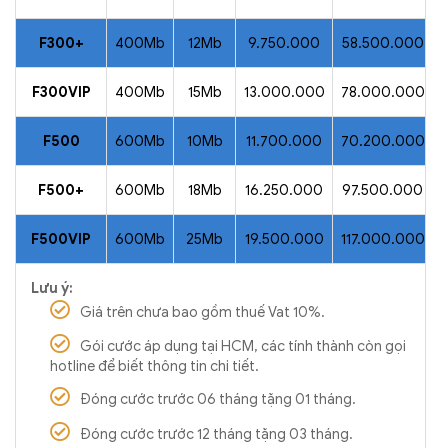
F300+
400Mb
12Mb
9.750.000
58.500.000
F300VIP
400Mb
15Mb
13.000.000
78.000.000
F500
600Mb
10Mb
11.700.000
70.200.000
F500+
600Mb
18Mb
16.250.000
97.500.000
F500VIP
600Mb
25Mb
19.500.000
117.000.000
Lưu ý:
Giá trên chưa bao gồm thuế Vat 10%.
Gói cước áp dụng tại HCM, các tính thành còn gọi
hotline để biết thông tin chi tiết.
Đóng cước trước 06 tháng tặng 01 tháng.
Đóng cước trước 12 tháng tặng 03 tháng.