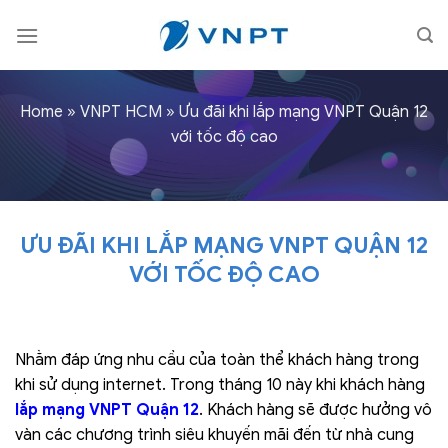
Skip
to
content
Home
»
VNPT HCM
»
Ưu đãi khi lắp mạng VNPT Quận 12
với tốc độ cao
ƯU ĐÃI KHI LẮP MẠNG VNPT QUẬN 12
VỚI TỐC ĐỘ CAO
Nhằm đáp ứng nhu cầu của toàn thể khách hàng trong
khi sử dụng internet. Trong tháng 10 này khi khách hàng
lắp mạng VNPT Quận 12
. Khách hàng sẽ được hưởng vô
vàn các chương trình siêu khuyến mãi đến từ nhà cung