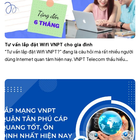
Tư vấn lắp đặt Wifi VNPT cho gia đình
“Tư vấn lắp đặt Wifi VNPT?” đang là câu hỏi mà rất nhiều người
dùng Internet quan tâm hiện nay. VNPT Telecom thấu hiểu
mong muốn thiết thực này và giới thiệu 3 tới quý khách hàng là
cá nhân, hộ gia đình các gói cước lắp đặt wifi vnpt giá rẻ với
mức giá…