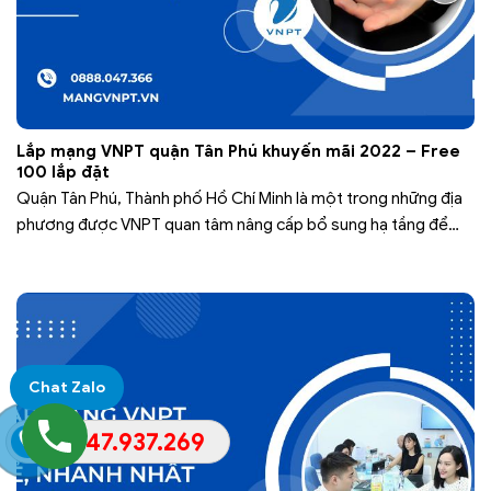
Lắp mạng VNPT quận Tân Phú khuyến mãi 2022 – Free
100 lắp đặt
Quận Tân Phú, Thành phố Hồ Chí Minh là một trong những địa
phương được VNPT quan tâm nâng cấp bổ sung hạ tầng để
đảm bảo cho việc sử dụng mạng viễn thông của khách hàng
được hoàn thiện nhất. Bên cạnh đó, nhu cầu sử dụng mạng
viễn thông nơi đây cũng ngày…
Chat Zalo
0947.937.269